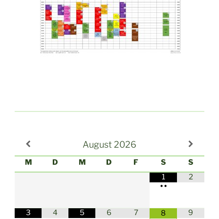
August
2026
M
D
M
D
F
S
S
1
2
•
•
3
4
5
6
7
9
8