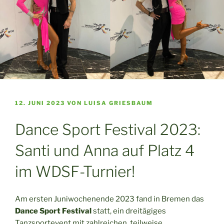
VERÖFFENTLICHT
12. JUNI 2023
VON
LUISA GRIESBAUM
AM
Dance Sport Festival 2023:
Santi und Anna auf Platz 4
im WDSF-Turnier!
Am ersten Juniwochenende 2023 fand in Bremen das
Dance Sport Festival
statt, ein dreitägiges
Tanzsportevent mit zahlreichen, teilweise