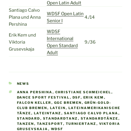
Open Latin Adult
Santiago Calvo
WDSF Open Latin
Plana und Anna
4./14
Senior I
Pershina
WDSF
Erik Kem und
International
Viktoria
9./36
Open Standard
Grusevskaja
Adult
KATEGORIEN
NEWS
SCHLAGWÖRTER
ANNA PERSHINA
,
CHRISTIANE SCHMEICHEL
,
DANCE SPORT FESTIVAL
,
DSF
,
ERIK KEM
,
FALCON KELLER
,
GGC BREMEN
,
GRÜN-GOLD-
CLUB BREMEN
,
LATEIN
,
LATEINAMERIKANISCHE
TÄNZE
,
LATEINTANZ
,
SANTIAGO CALVO PLANA
,
STANDARD
,
STANDARDTANZ
,
STANDARDTÄNZE
,
TANZEN
,
TANZSPORT
,
TURNIERTANZ
,
VIKTORIA
GRUSEVSKAJA
,
WDSF