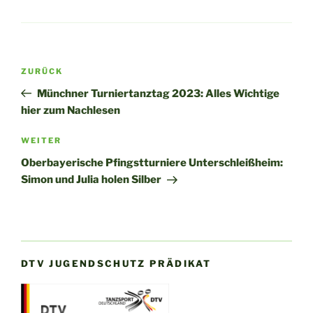
Beitragsnavigation
Vorheriger
ZURÜCK
Beitrag
Münchner Turniertanztag 2023: Alles Wichtige
hier zum Nachlesen
Nächster
WEITER
Beitrag
Oberbayerische Pfingstturniere Unterschleißheim:
Simon und Julia holen Silber
DTV JUGENDSCHUTZ PRÄDIKAT