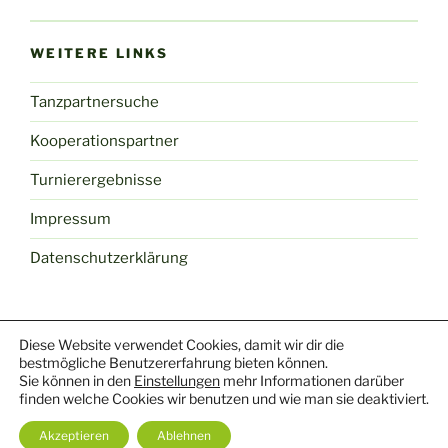
WEITERE LINKS
Tanzpartnersuche
Kooperationspartner
Turnierergebnisse
Impressum
Datenschutzerklärung
Diese Website verwendet Cookies, damit wir dir die
Facebook
Youtube
Mail
Yelp
Instagram
TikTok
bestmögliche Benutzererfahrung bieten können.
Sie können in den
Einstellungen
mehr Informationen darüber
finden welche Cookies wir benutzen und wie man sie deaktiviert.
Datenschutzerklärung
Stolz präsentiert von WordPress
Akzeptieren
Ablehnen