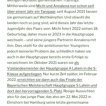
wenigen Monaten gemeinsamen Trainings.
Mittlerweile sind
Michi und Annalena nun schon seit
über einem Jahr ein Tanzpaar
, seit August 2021 tanzen
sie gemeinsam auf Wettkämpfen. Und obwohl die
beiden noch so jung sind, wird dieses Jahr das letzte
Jugendjahr des Paars sein. Michi feiert 2022 seinen 18.
Geburtstag, daher muss er 2023 in die Hauptgruppe
wechseln – und seine jüngere Partnerin Annalena mit
ihm. Dies stellt für die ambitionierten Youngsters
jedoch keinerlei Problem dar, schließlich haben sie
auch in der Hauptgruppe bereits erste Erfolge zu
verzeichnen: Im Oktober 2021 waren sie
als
Vizelandesmeister der Hauptgruppe A Latein in die S-
Klasse aufgestiegen
. Nur kurze Zeit später, im Februar
2022,
erreichten sie dann auch das Finale der
Bayerischen Meisterschaft Hauptgruppe S Latein und
dort den hervorragenden 5. Platz
. Rosige Aussichten
also für das junge Paar, das also am 22. Mai 2022 in
Elmshorn bei Hamburg seine letzte gemeinsame