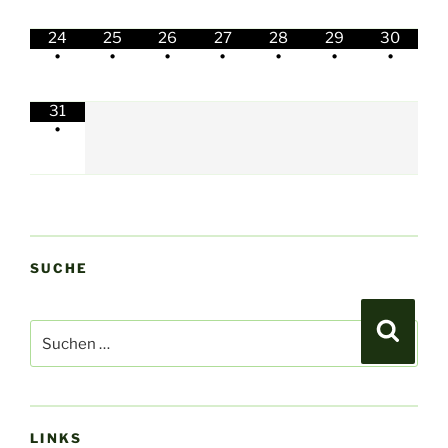
24
25
26
27
28
29
30
•
•
•
•
•
•
•
31
•
SUCHE
Suchen
Suche
nach:
LINKS