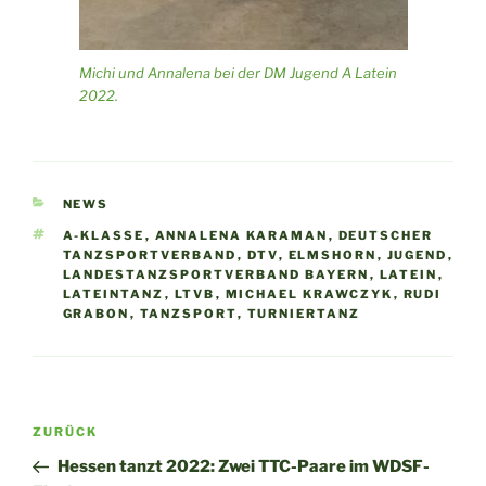
Michi und Annalena bei der DM Jugend A Latein
2022.
KATEGORIEN
NEWS
SCHLAGWÖRTER
A-KLASSE
,
ANNALENA KARAMAN
,
DEUTSCHER
TANZSPORTVERBAND
,
DTV
,
ELMSHORN
,
JUGEND
,
LANDESTANZSPORTVERBAND BAYERN
,
LATEIN
,
LATEINTANZ
,
LTVB
,
MICHAEL KRAWCZYK
,
RUDI
GRABON
,
TANZSPORT
,
TURNIERTANZ
Beitragsnavigation
Vorheriger
ZURÜCK
Beitrag
Hessen tanzt 2022: Zwei TTC-Paare im WDSF-