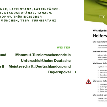
ÄNZE
,
LATEINTANZ
,
LATEINTÄNZE
,
Z
,
STANDARDTÄNZE
,
TANZEN
,
TROPHY
,
THÜRINGISCHER
 MÜNCHEN
,
TTSV
,
TURNIERTANZ
WEITER
Nächster
Beitrag
 und
Mammut-Turnierwochenende in
Unterschleißheim: Deutsche
 II
Meisterschaft, Deutschlandcup und
Bayernpokal