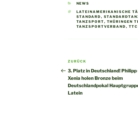
KATEGORIEN
NEWS
SCHLAGWÖRTER
LATEINAMERIKANISCHE T
STANDARD
,
STANDARDTAN
TANZSPORT
,
THÜRINGEN 
TANZSPORTVERBAND
,
TTC
Beitragsnavigation
Vorheriger
ZURÜCK
Beitrag
3. Platz in Deutschland! Philipp
Xenia holen Bronze beim
Deutschlandpokal Hauptgruppe
Latein