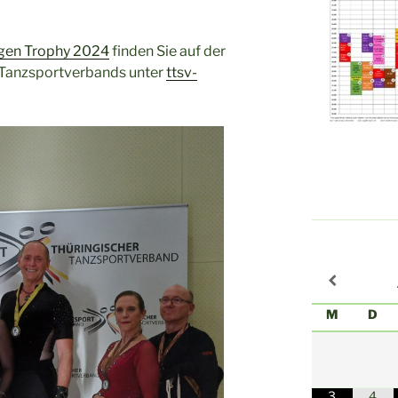
ngen Trophy 2024
finden Sie auf der
Tanzsportverbands unter
ttsv-
M
D
3
4