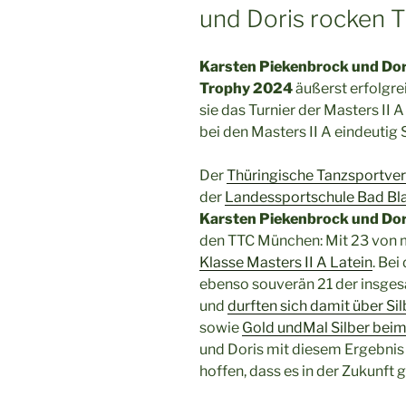
und Doris rocken 
Karsten Piekenbrock und Dor
Trophy 2024
äußerst erfolgre
sie das Turnier der Masters II A
bei den Masters II A eindeutig S
Der
Thüringische Tanzsportve
der
Landessportschule Bad Bl
Karsten Piekenbrock und Dor
den TTC München: Mit 23 von 
Klasse Masters II A Latein
. Bei
ebenso souverän 21 der insge
und
durften sich damit über Sil
sowie
Gold undMal Silber bei
und Doris mit diesem Ergebnis i
hoffen, dass es in der Zukunft 