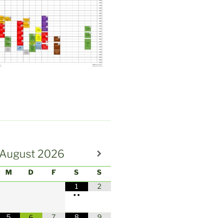
August
2026
M
D
F
S
S
1
2
•
•
5
7
8
9
6