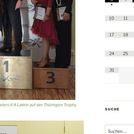
•
10
11
17
18
24
25
31
ters II A Latein auf der Thüringen Trophy
SUCHE
Suchen
nach: