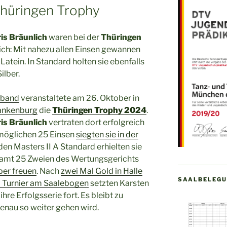
Thüringen Trophy
is Bräunlich
waren bei der
Thüringen
ich: Mit nahezu allen Einsen gewannen
 Latein. In Standard holten sie ebenfalls
ilber.
rband
veranstaltete am 26. Oktober in
ankenburg
die
Thüringen Trophy 2024
.
is Bräunlich
vertraten dort erfolgreich
möglichen 25 Einsen
siegten sie in der
 den Masters II A Standard erhielten sie
samt 25 Zweien des Wertungsgerichts
ber freuen
. Nach
zwei Mal Gold in Halle
SAALBELEG
m Turnier am Saalebogen
setzten Karsten
hre Erfolgsserie fort. Es bleibt zu
genau so weiter gehen wird.