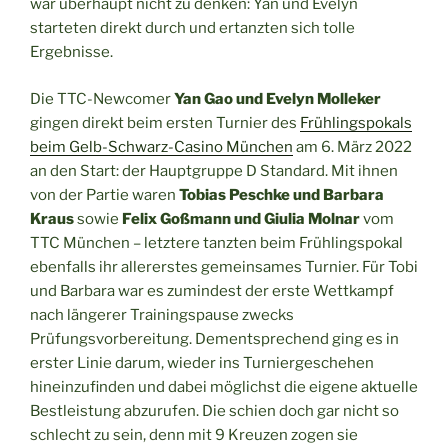
war überhaupt nicht zu denken: Yan und Evelyn
starteten direkt durch und ertanzten sich tolle
Ergebnisse.
Die TTC-Newcomer
Yan Gao und Evelyn Molleker
gingen direkt beim ersten Turnier des
Frühlingspokals
beim Gelb-Schwarz-Casino München
am 6. März 2022
an den Start: der Hauptgruppe D Standard. Mit ihnen
von der Partie waren
Tobias Peschke und Barbara
Kraus
sowie
Felix Goßmann und Giulia Molnar
vom
TTC München – letztere tanzten beim Frühlingspokal
ebenfalls ihr allererstes gemeinsames Turnier. Für Tobi
und Barbara war es zumindest der erste Wettkampf
nach längerer Trainingspause zwecks
Prüfungsvorbereitung. Dementsprechend ging es in
erster Linie darum, wieder ins Turniergeschehen
hineinzufinden und dabei möglichst die eigene aktuelle
Bestleistung abzurufen. Die schien doch gar nicht so
schlecht zu sein, denn mit 9 Kreuzen zogen sie