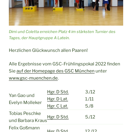
Dimi und Coletta erreichen Platz 4 im stärksten Turnier des
Tages, der Hauptgruppe A Latein.
Herzlichen Glückwunsch allen Paaren!
Alle Ergebnisse vom GSC-Frühlingspokal 2022 finden
Sie
auf der Homepage des GSC München
unter
www.gsc-muenchen.de
.
Hgr. D Std.
3./12
Yan Gao und
Hgr. D Lat.
1./11
Evelyn Molleker
Hgr. C Lat.
5./8
Tobias Peschke
Hgr. D Std.
5./12
und Barbara Kraus
Felix Goßmann
Hgr. D Std.
12./12