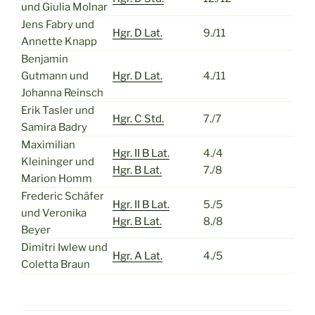
und Giulia Molnar
Jens Fabry und
Hgr. D Lat.
9./11
Annette Knapp
Benjamin
Gutmann und
Hgr. D Lat.
4./11
Johanna Reinsch
Erik Tasler und
Hgr. C Std.
7./7
Samira Badry
Maximilian
Hgr. II B Lat.
4./4
Kleininger und
Hgr. B Lat.
7./8
Marion Homm
Frederic Schäfer
Hgr. II B Lat.
5./5
und Veronika
Hgr. B Lat.
8./8
Beyer
Dimitri Iwlew und
Hgr. A Lat.
4./5
Coletta Braun