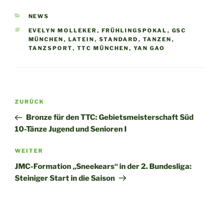
KATEGORIEN
NEWS
SCHLAGWÖRTER
EVELYN MOLLEKER
,
FRÜHLINGSPOKAL
,
GSC
MÜNCHEN
,
LATEIN
,
STANDARD
,
TANZEN
,
TANZSPORT
,
TTC MÜNCHEN
,
YAN GAO
Beitragsnavigation
Vorheriger
ZURÜCK
Beitrag
Bronze für den TTC: Gebietsmeisterschaft Süd
10-Tänze Jugend und Senioren I
Nächster
WEITER
Beitrag
JMC-Formation „Sneekears“ in der 2. Bundesliga:
Steiniger Start in die Saison