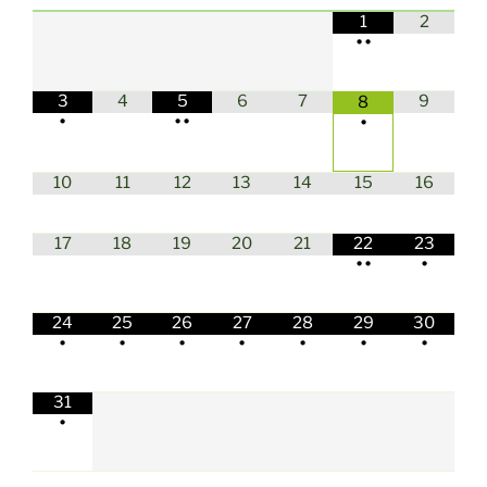
1
2
•
•
3
4
5
6
7
9
8
•
•
•
•
10
11
12
13
14
15
16
17
18
19
20
21
22
23
•
•
•
24
25
26
27
28
29
30
•
•
•
•
•
•
•
31
•