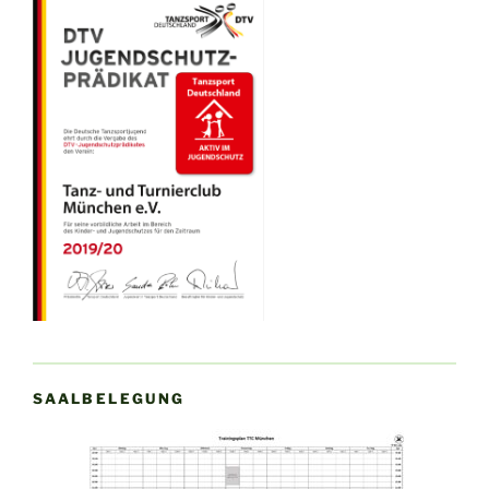
Vorjahr“
SAALBELEGUNG