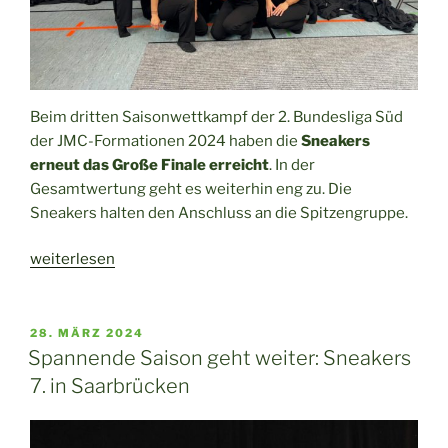
Beim dritten Saisonwettkampf der 2. Bundesliga Süd
der JMC-Formationen 2024 haben die
Sneakers
erneut das Große Finale erreicht
. In der
Gesamtwertung geht es weiterhin eng zu. Die
Sneakers halten den Anschluss an die Spitzengruppe.
„Sneakers
weiterlesen
im
Großen
Finale:
VERÖFFENTLICHT
28. MÄRZ 2024
AM
Drittes
Spannende Saison geht weiter: Sneakers
Saisonturnier
7. in Saarbrücken
in
Wilsdruff“