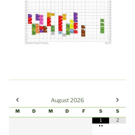
August
2026
M
D
M
D
F
S
S
1
2
•
•