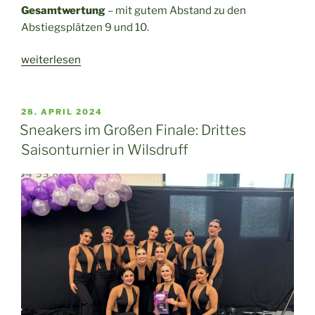
Gesamtwertung
– mit gutem Abstand zu den
Abstiegsplätzen 9 und 10.
„Saisonabschluss
weiterlesen
2.
Bundesliga:
Sneakers
VERÖFFENTLICHT
28. APRIL 2024
AM
schaffen
Sneakers im Großen Finale: Drittes
sicheren
Saisonturnier in Wilsdruff
Klassenerhalt“