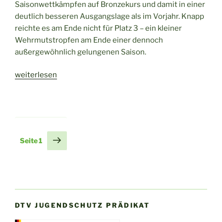
Saisonwettkämpfen auf Bronzekurs und damit in einer
deutlich besseren Ausgangslage als im Vorjahr. Knapp
reichte es am Ende nicht für Platz 3 – ein kleiner
Wehrmutstropfen am Ende einer dennoch
außergewöhnlich gelungenen Saison.
„Saisonabschluss
weiterlesen
2.
Bundesliga
der
JMC-
Formationen:
Seitennummerierung
Nächste
Seite
1
Sneekears
Seite
der
steigern
Beiträge
sich
deutlich
im
Vergleich
DTV JUGENDSCHUTZ PRÄDIKAT
zum