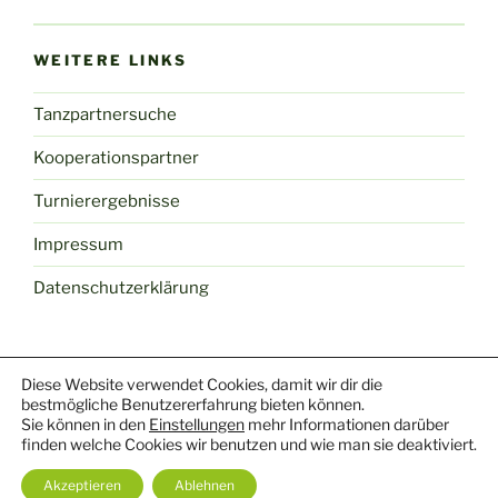
WEITERE LINKS
Tanzpartnersuche
Kooperationspartner
Turnierergebnisse
Impressum
Datenschutzerklärung
Diese Website verwendet Cookies, damit wir dir die
Facebook
Youtube
Mail
Yelp
Instagram
TikTok
bestmögliche Benutzererfahrung bieten können.
Sie können in den
Einstellungen
mehr Informationen darüber
finden welche Cookies wir benutzen und wie man sie deaktiviert.
Datenschutzerklärung
Stolz präsentiert von WordPress
Akzeptieren
Ablehnen