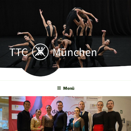
Zum
Inhalt
springen
TTC MÜNCHEN
Tanz- u. Turnierclub München e. V.
Menü