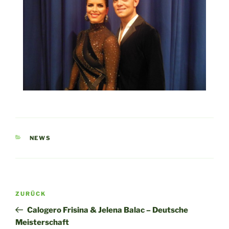
KATEGORIEN
NEWS
Beitragsnavigation
Vorheriger
ZURÜCK
Beitrag
Calogero Frisina & Jelena Balac – Deutsche
Meisterschaft