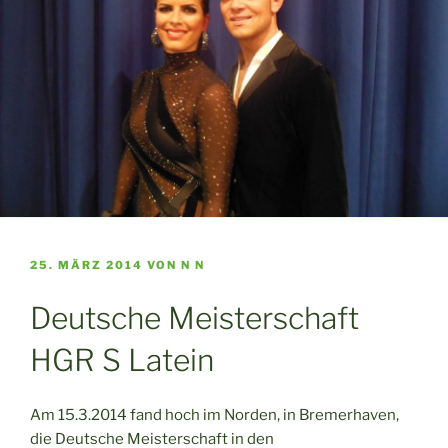
VERÖFFENTLICHT
25. MÄRZ 2014
VON
N N
AM
Deutsche Meisterschaft
HGR S Latein
Am 15.3.2014 fand hoch im Norden, in Bremerhaven,
die Deutsche Meisterschaft in den