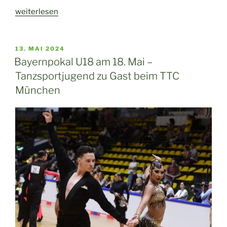
„DM
weiterlesen
Jugend
Latein:
Mark
VERÖFFENTLICHT
13. MAI 2024
AM
und
Bayernpokal U18 am 18. Mai –
Alexia
Tanzsportjugend zu Gast beim TTC
sind
München
Anschlusspaar
ans
Finale!“