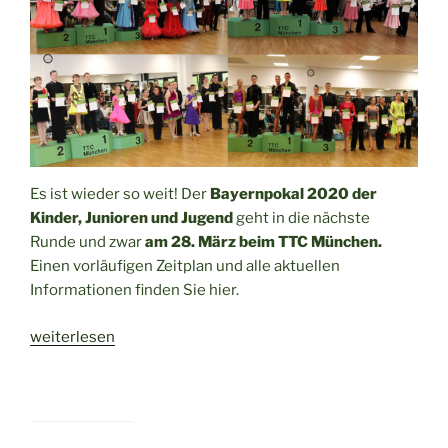
München
–
Ergebnisse,
Bilder
und
Fundsachen
jetzt
online“
Es ist wieder so weit! Der
Bayernpokal 2020 der
Kinder, Junioren und Jugend
geht in die nächste
Runde und zwar
am 28. März beim TTC München.
Einen vorläufigen Zeitplan und alle aktuellen
Informationen finden Sie hier.
„Alle
weiterlesen
Infos
zum
Bayernpokal
U18