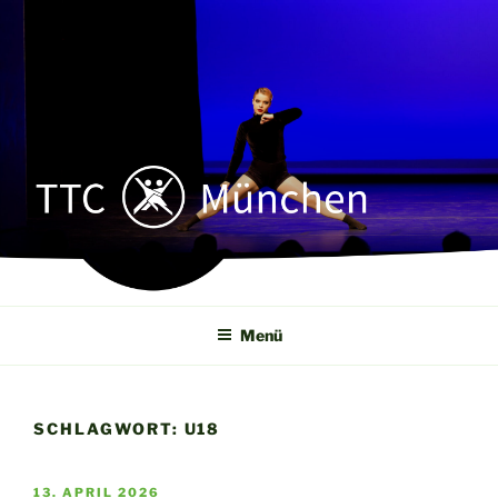
Zum
Inhalt
springen
TTC MÜNCHEN
Tanz- u. Turnierclub München e. V.
Menü
SCHLAGWORT:
U18
VERÖFFENTLICHT
13. APRIL 2026