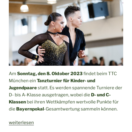
beim
TTC
München“
Am
Sonntag, den 8. Oktober 2023
findet beim TTC
München ein
Tanzturnier für Kinder- und
Jugendpaare
statt. Es werden spannende Turniere der
D- bis A-Klasse ausgetragen, wobei die
D- und C-
Klassen
bei ihren Wettkämpfen wertvolle Punkte für
die
Bayernpokal
-Gesamtwertung sammeln können.
„U18-
weiterlesen
Turnier