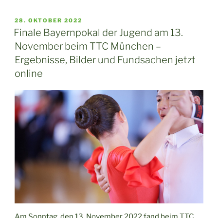
beim
TTC
VERÖFFENTLICHT
28. OKTOBER 2022
AM
München
Finale Bayernpokal der Jugend am 13.
–
November beim TTC München –
mit
Ergebnisse, Bilder und Fundsachen jetzt
Bayernpokal
online
für
die
D-
und
C-
Klassen:
Zeitplan
jetzt
online!“
Am Sonntag, den 13. November 2022 fand beim TTC