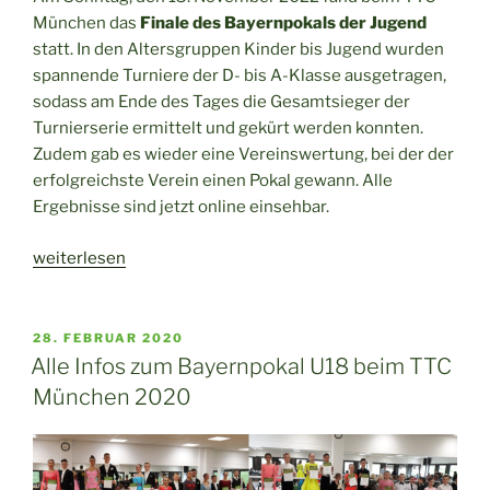
München das
Finale des Bayernpokals der Jugend
statt. In den Altersgruppen Kinder bis Jugend wurden
spannende Turniere der D- bis A-Klasse ausgetragen,
sodass am Ende des Tages die Gesamtsieger der
Turnierserie ermittelt und gekürt werden konnten.
Zudem gab es wieder eine Vereinswertung, bei der der
erfolgreichste Verein einen Pokal gewann. Alle
Ergebnisse sind jetzt online einsehbar.
„Finale
weiterlesen
Bayernpokal
der
Jugend
VERÖFFENTLICHT
28. FEBRUAR 2020
AM
am
Alle Infos zum Bayernpokal U18 beim TTC
13.
München 2020
November
beim
TTC