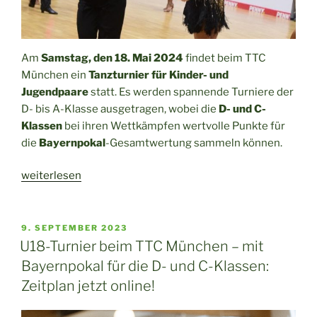
Am
Samstag, den 18. Mai 2024
findet beim TTC
München ein
Tanzturnier für Kinder- und
Jugendpaare
statt. Es werden spannende Turniere der
D- bis A-Klasse ausgetragen, wobei die
D- und C-
Klassen
bei ihren Wettkämpfen wertvolle Punkte für
die
Bayernpokal
-Gesamtwertung sammeln können.
„Bayernpokal
weiterlesen
U18
am
18.
VERÖFFENTLICHT
9. SEPTEMBER 2023
AM
Mai
U18-Turnier beim TTC München – mit
–
Bayernpokal für die D- und C-Klassen:
Tanzsportjugend
Zeitplan jetzt online!
zu
Gast