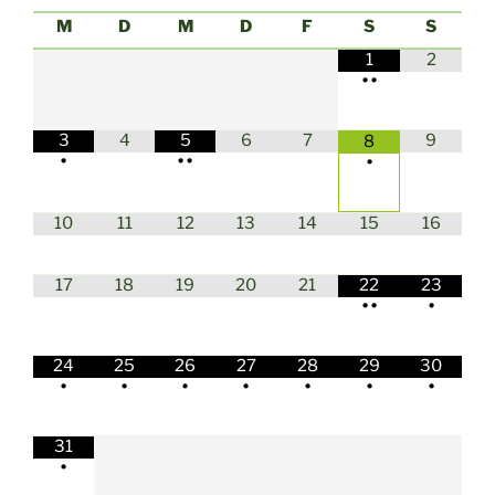
M
D
M
D
F
S
S
1
2
•
•
3
4
5
6
7
9
8
•
•
•
•
10
11
12
13
14
15
16
17
18
19
20
21
22
23
•
•
•
24
25
26
27
28
29
30
•
•
•
•
•
•
•
31
•