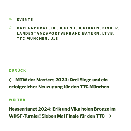
KATEGORIEN
EVENTS
SCHLAGWÖRTER
BAYERNPOKAL
,
BP
,
JUGEND
,
JUNIOREN
,
KINDER
,
LANDESTANZSPORTVERBAND BAYERN
,
LTVB
,
TTC MÜNCHEN
,
U18
Beitragsnavigation
Vorheriger
ZURÜCK
Beitrag
MTW der Masters 2024: Drei Siege und ein
erfolgreicher Neuzugang für den TTC München
Nächster
WEITER
Beitrag
Hessen tanzt 2024: Erik und Vika holen Bronze im
WDSF-Turnier! Sieben Mal Finale für den TTC