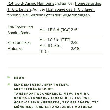
Rot-Gold-Casino Nürnberg
und auf der
Homepage des
TTC Erlangen
. Auf der
Homepage des TTC Erlagen
finden Sie außerdem
Fotos der Siegerehrungen
.
Erik Tasler und
Mas. I B Std. (RGC)
2./5
Samira Badry
Mas. I C Std. (TTC)
Zsolt und Elke
2./9
Mas. II C Std.
Matuska
2./18
(TTC)
KATEGORIEN
NEWS
SCHLAGWÖRTER
ELKE MATUSKA
,
ERIK TASLER
,
MITTELFRÄNKISCHES
TANZSPORTWOCHENENDE
,
MTW
,
SAMIRA
BADRY
,
STANDARD
,
TANZSPORT
,
TSC ROT-
GOLD-CASINO NÜRNBERG
,
TTC ERLANGEN
,
TTC
MÜNCHEN
,
TURNIERTANZ
,
ZSOLT MATUSKA