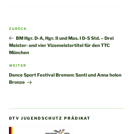
Beitragsnavigation
Vorheriger
ZURÜCK
Beitrag
BM Hgr. D-A, Hgr. II und Mas. I D-S Std. – Drei
Meister- und vier Vizemeistertitel für den TTC
München
Nächster
WEITER
Beitrag
Dance Sport Festival Bremen: Santi und Anna holen
Bronze
DTV JUGENDSCHUTZ PRÄDIKAT