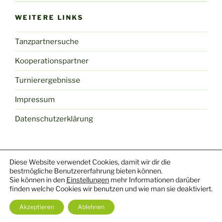
WEITERE LINKS
Tanzpartnersuche
Kooperationspartner
Turnierergebnisse
Impressum
Datenschutzerklärung
Diese Website verwendet Cookies, damit wir dir die
Facebook
Youtube
Mail
Yelp
Instagram
TikTok
bestmögliche Benutzererfahrung bieten können.
Sie können in den
Einstellungen
mehr Informationen darüber
finden welche Cookies wir benutzen und wie man sie deaktiviert.
Datenschutzerklärung
Stolz präsentiert von WordPress
Akzeptieren
Ablehnen