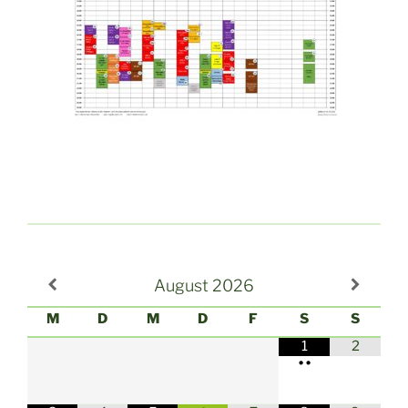
August
2026
M
D
M
D
F
S
S
1
2
•
•