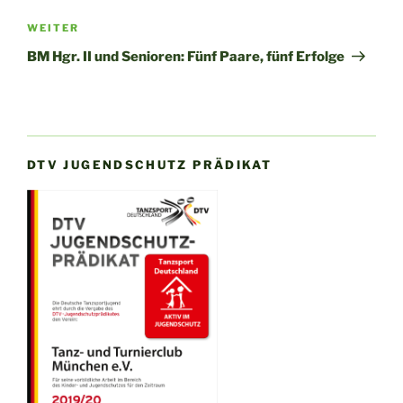
Nächster
WEITER
Beitrag
BM Hgr. II und Senioren: Fünf Paare, fünf Erfolge
DTV JUGENDSCHUTZ PRÄDIKAT