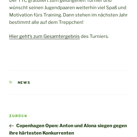
Der TTC gratuliert zum gelungenen Turnier und
wünscht seinen Jugendpaaren weiterhin viel Spaß und
Motivation fürs Training. Dann stehen im nächsten Jahr
bestimmt alle auf dem Treppchen!
Hier geht’s zum Gesamtergebnis
des Turniers.
KATEGORIEN
NEWS
Beitragsnavigation
Vorheriger
ZURÜCK
Beitrag
Copenhagen Open: Anton und Alona siegen gegen
ihre härtesten Konkurrenten