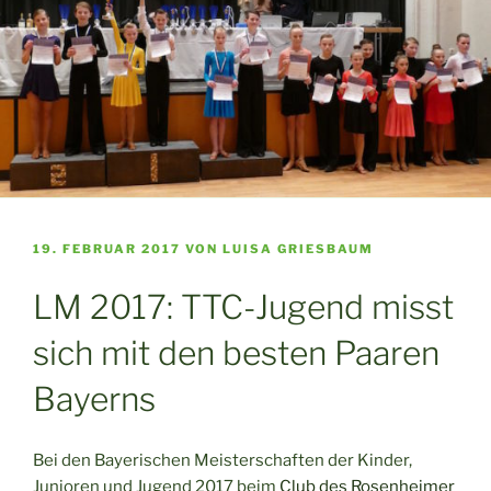
VERÖFFENTLICHT
19. FEBRUAR 2017
VON
LUISA GRIESBAUM
AM
LM 2017: TTC-Jugend misst
sich mit den besten Paaren
Bayerns
Bei den Bayerischen Meisterschaften der Kinder,
Junioren und Jugend 2017 beim
Club des Rosenheimer