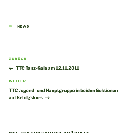
KATEGORIEN
NEWS
Beitragsnavigation
Vorheriger
ZURÜCK
Beitrag
TTC Tanz-Gala am 12.11.2011
Nächster
WEITER
Beitrag
TTC Jugend- und Hauptgruppe in beiden Sektionen
auf Erfolgskurs