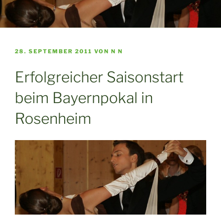
VERÖFFENTLICHT
28. SEPTEMBER 2011
VON
N N
AM
Erfolgreicher Saisonstart
beim Bayernpokal in
Rosenheim