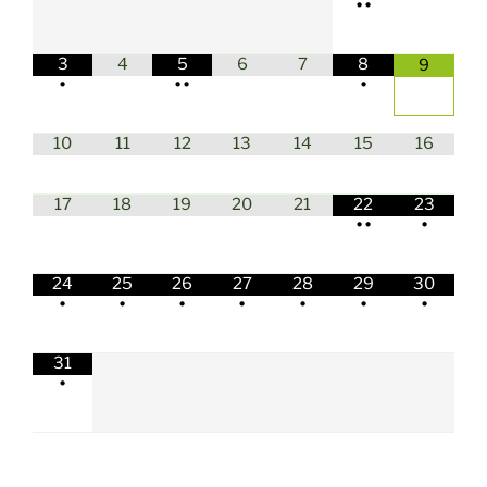
•
•
3
4
5
6
7
8
9
•
•
•
•
10
11
12
13
14
15
16
17
18
19
20
21
22
23
•
•
•
24
25
26
27
28
29
30
•
•
•
•
•
•
•
31
•