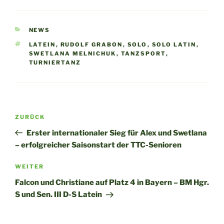
KATEGORIEN
NEWS
SCHLAGWÖRTER
LATEIN
,
RUDOLF GRABON
,
SOLO
,
SOLO LATIN
,
SWETLANA MELNICHUK
,
TANZSPORT
,
TURNIERTANZ
Beitragsnavigation
Vorheriger
ZURÜCK
Beitrag
Erster internationaler Sieg für Alex und Swetlana
– erfolgreicher Saisonstart der TTC-Senioren
Nächster
WEITER
Beitrag
Falcon und Christiane auf Platz 4 in Bayern – BM Hgr.
S und Sen. III D-S Latein