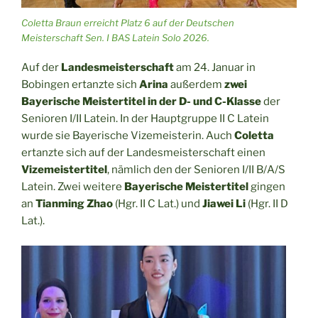
Coletta Braun erreicht Platz 6 auf der Deutschen
Meisterschaft Sen. I BAS Latein Solo 2026.
Auf der
Landesmeisterschaft
am 24. Januar in
Bobingen ertanzte sich
Arina
außerdem
zwei
Bayerische Meistertitel in der D- und C-Klasse
der
Senioren I/II Latein. In der Hauptgruppe II C Latein
wurde sie Bayerische Vizemeisterin. Auch
Coletta
ertanzte sich auf der Landesmeisterschaft einen
Vizemeistertitel
, nämlich den der Senioren I/II B/A/S
Latein. Zwei weitere
Bayerische Meistertitel
gingen
an
Tianming Zhao
(Hgr. II C Lat.) und
Jiawei Li
(Hgr. II D
Lat.).