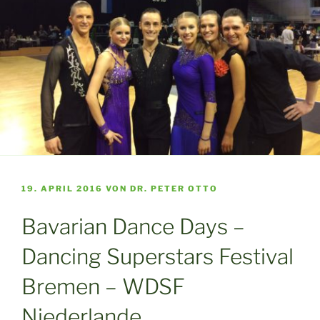
VERÖFFENTLICHT
19. APRIL 2016
VON
DR. PETER OTTO
AM
Bavarian Dance Days –
Dancing Superstars Festival
Bremen – WDSF
Niederlande