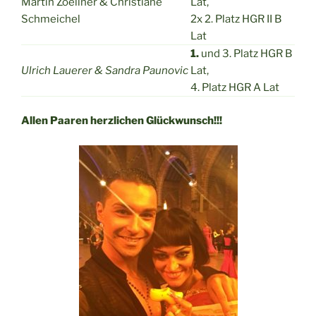
Martin Zoellner & Christiane
Lat,
Schmeichel
2x 2. Platz HGR II B
Lat
1.
und 3. Platz HGR B
Ulrich Lauerer & Sandra Paunovic
Lat,
4. Platz HGR A Lat
Allen Paaren herzlichen Glückwunsch!!!