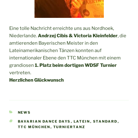
Eine tolle Nachricht erreichte uns aus Nordhoek,
Niederlande.
Andrzej Cibis & Victoria Kleinfelder
, die
amtierenden Bayerischen Meister in den
Lateinamerikanischen Tänzen konnten auf
internationaler Ebene den TTC München mit einem
grandiosen
1. Platz beim dortigen WDSF Turnier
vertreten.
Herzlichen Glückwunsch
KATEGORIEN
NEWS
SCHLAGWÖRTER
BAVARIAN DANCE DAYS
,
LATEIN
,
STANDARD
,
TTC MÜNCHEN
,
TURNIERTANZ