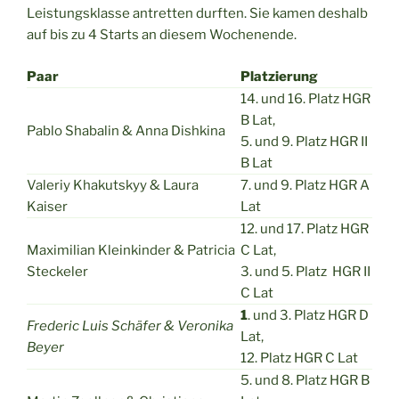
Leistungsklasse antretten durften. Sie kamen deshalb
auf bis zu 4 Starts an diesem Wochenende.
Paar
Platzierung
14. und 16. Platz HGR
B Lat,
Pablo Shabalin & Anna Dishkina
5. und 9. Platz HGR II
B Lat
Valeriy Khakutskyy & Laura
7. und 9. Platz HGR A
Kaiser
Lat
12. und 17. Platz HGR
Maximilian Kleinkinder & Patricia
C Lat,
Steckeler
3. und 5. Platz HGR II
C Lat
1
. und 3. Platz HGR D
Frederic Luis Schäfer & Veronika
Lat,
Beyer
12. Platz HGR C Lat
5. und 8. Platz HGR B