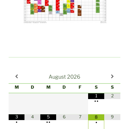
August
2026
M
D
M
D
F
S
S
1
2
•
•
3
4
5
6
7
9
8
•
•
•
•