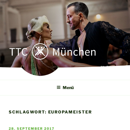
Zum
Inhalt
springen
TTC MÜNCHEN
Tanz- u. Turnierclub München e. V.
Menü
SCHLAGWORT:
EUROPAMEISTER
VERÖFFENTLICHT
28. SEPTEMBER 2017