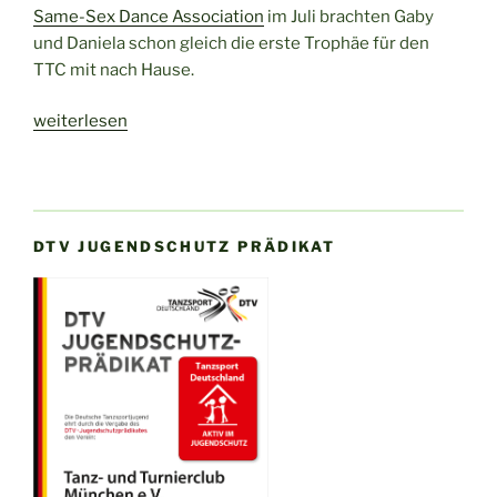
Same-Sex Dance Association
im Juli brachten Gaby
und Daniela schon gleich die erste Trophäe für den
TTC mit nach Hause.
„Europameister
weiterlesen
Equality!
TTC-
Newcomer
holen
DTV JUGENDSCHUTZ PRÄDIKAT
sich
den
Titel“