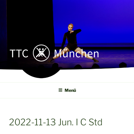
Zum
Inhalt
springen
TTC MÜNCHEN
Tanz- u. Turnierclub München e. V.
Menü
2022-11-13 Jun. I C Std