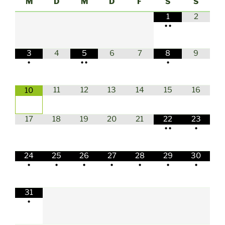
M
D
M
D
F
S
S
1
2
•
•
3
4
5
6
7
8
9
•
•
•
•
11
12
13
14
15
16
10
17
18
19
20
21
22
23
•
•
•
24
25
26
27
28
29
30
•
•
•
•
•
•
•
31
•