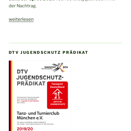
der Nachtrag.
„Nachtrag:
weiterlesen
TTC-
Ergebnisse
vom
Blauen
DTV JUGENDSCHUTZ PRÄDIKAT
Band
Berlin“