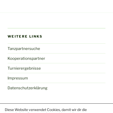
u
s
WEITERE LINKS
Tanzpartnersuche
Kooperationspartner
Turnierergebnisse
Impressum
Datenschutzerklärung
Diese Website verwendet Cookies, damit wir dir die
Facebook
Youtube
Mail
Yelp
Instagram
TikTok