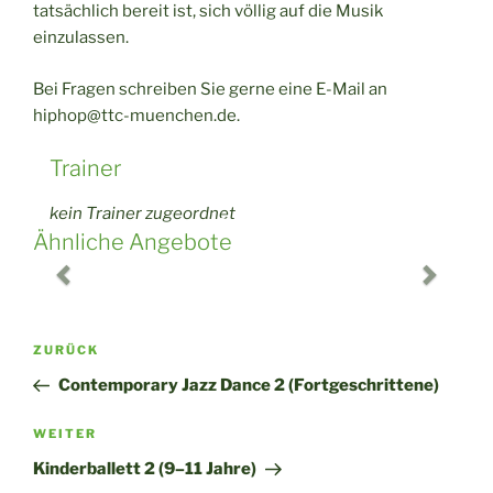
tatsächlich bereit ist, sich völlig auf die Musik
einzulassen.
Bei Fragen schreiben Sie gerne eine E-Mail an
hi
phop@ttc-muenche
n.de.
Trainer
kein Trainer zugeordnet
Ähnliche Angebote
P
N
r
e
Beitragsnavigation
Vorheriger
ZURÜCK
e
x
Beitrag
Contemporary Jazz Dance 2 (Fortgeschrittene)
v
t
i
Nächster
WEITER
Beitrag
Kinderballett 2 (9–11 Jahre)
o