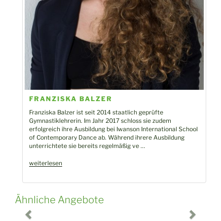
FRANZISKA BALZER
Franziska Balzer ist seit 2014 staatlich geprüfte
Gymnastiklehrerin. Im Jahr 2017 schloss sie zudem
erfolgreich ihre Ausbildung bei Iwanson International School
of Contemporary Dance ab. Während ihrere Ausbildung
unterrichtete sie bereits regelmäßig ve …
„Franziska
weiterlesen
Balzer“
Ähnliche Angebote