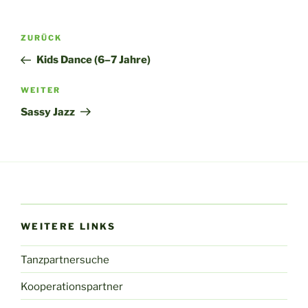
P
N
r
e
Beitragsnavigation
Vorheriger
ZURÜCK
e
x
Beitrag
Kids Dance (6–7 Jahre)
v
t
i
Nächster
WEITER
Beitrag
Sassy Jazz
o
u
s
WEITERE LINKS
Tanzpartnersuche
Kooperationspartner